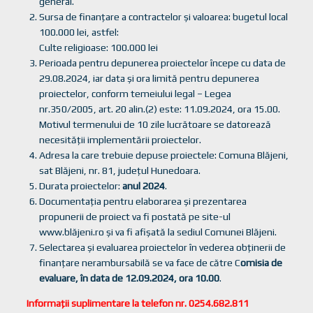
general.
Sursa de finanţare a contractelor şi valoarea: bugetul local
100.000 lei, astfel:
Culte religioase: 100.000 lei
Perioada pentru depunerea proiectelor începe cu data de
29.08.2024, iar data şi ora limită pentru depunerea
proiectelor, conform temeiului legal – Legea
nr.350/2005, art. 20 alin.(2) este: 11.09.2024, ora 15.00.
Motivul termenului de 10 zile lucrătoare se datorează
necesităţii implementării proiectelor.
Adresa la care trebuie depuse proiectele: Comuna Blăjeni,
sat Blăjeni, nr. 81, judeţul Hunedoara.
Durata proiectelor:
anul 2024
.
Documentaţia pentru elaborarea şi prezentarea
propunerii de proiect va fi postată pe site-ul
www.blăjeni.ro şi va fi afişată la sediul Comunei Blăjeni.
Selectarea şi evaluarea proiectelor în vederea obţinerii de
finanţare nerambursabilă se va face de către C
omisia de
evaluare, în data de 12.09.2024, ora 10.00
.
Informații suplimentare la telefon nr. 0254.682.811