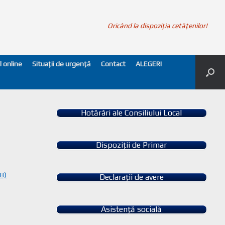
Oricând la dispoziția cetățenilor!
l online
Situații de urgență
Contact
ALEGERI
Hotărâri ale Consiliului Local
Dispoziții de Primar
MB)
Declarații de avere
Asistență socială