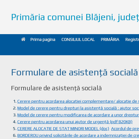
Primăria comunei Blăjeni, jud
Prima pagina
CONSILIUL LOCAL
PRIMĂRIA
Registr
Formulare de asistență socială
Formulare de asistență socială
Cerere pentru acordarea alocatiei complementare/ alocatie de
Model de cerere pentru drepturi la asistență socială : ajutor soc
Model de cerere pentru modificarea de acordare a unor dreptur
Cerere pentru acordarea unui ajutor de urgență (pdf 820KB)
CERERE ALOCATIE DE STAT MINORI MODEL (doc)
Acordul de pre
BORDEROU privind solicitările de acordare a indemnizaţiei de cre