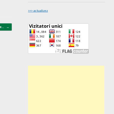
>>> actualizez
 de…
→