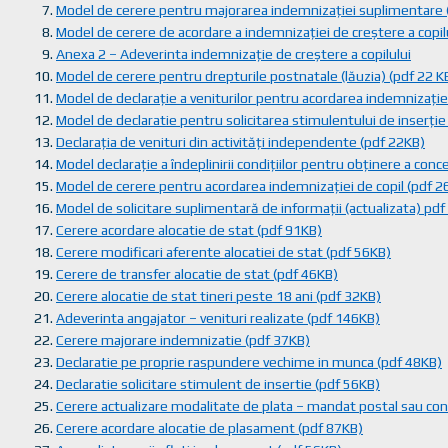
Model de cerere pentru majorarea indemnizației suplimentare 
Model de cerere de acordare a indemnizației de creștere a copil
Anexa 2 – Adeverinta indemnizație de creștere a copilului
Model de cerere pentru drepturile postnatale (lăuzia) (pdf 22 K
Model de declarație a veniturilor pentru acordarea indemnizației
Model de declaratie pentru solicitarea stimulentului de inserție
Declarația de venituri din activități independente (pdf 22KB)
Model declarație a îndeplinirii condițiilor pentru obținere a conc
Model de cerere pentru acordarea indemnizației de copil (pdf 2
Model de solicitare suplimentară de informații (actualizata) pd
Cerere acordare alocatie de stat (pdf 91KB)
Cerere modificari aferente alocatiei de stat (pdf 56KB)
Cerere de transfer alocatie de stat (pdf 46KB)
Cerere alocatie de stat tineri peste 18 ani (pdf 32KB)
Adeverinta angajator – venituri realizate (pdf 146KB)
Cerere majorare indemnizatie (pdf 37KB)
Declaratie pe proprie raspundere vechime in munca (pdf 48KB)
Declaratie solicitare stimulent de insertie (pdf 56KB)
Cerere actualizare modalitate de plata – mandat postal sau con
Cerere acordare alocatie de plasament (pdf 87KB)