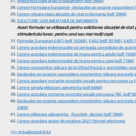
Anexa lista copii aflati in plasament (pdf 56KB)
Cerere Formulare Europene- declaratie pe proprie raspundere (
Cerere reluare plata alocatie de stat in Romania (pdf 39KB)
SOLICITARE SUPLIMENTARĂ DE INFORMAŢII
Acest formular se utilizează pentru solicitarea alocaţiei de stat
stimulentului lunar, pentru unul sau mai mulţi copii.
Formular European E401 (pdf 162KB)
,
E402 (pdf 301KB)
,
E405 
Cerere acordare indemnizatie pe perioada concediului de acom
Cerere acordare indemnizatie de hrana pentru adulti (pdf 76KB
Cerere acordare indemnizatie de hrana pentru copii (pdf 77KB)
Cerere mostenitor ridicare de la Oficiul Postal a prestatiilor so
Declaratie pe proprie raspundere mostenitor ridicare prestatii s
Cerere acordare restante prestatii sociale pentru persoane cu 
Cerere simpla eliberare adeverinta (pdf 64KB)
Cerere acordare restante prestatii sociale persoana TBC (pdf 9
Declaratie pe proprie raspundere mostenitor ridicare prestatii
29KB)
Cerere eliberare adeverinta , fisa plati, decizie (pdf 78KB)
Cerere acordare ajutor de incalzire 2021 format electronic
>>> Actualizează lista