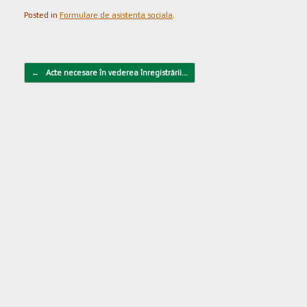
Posted in
Formulare de asistenta sociala
.
Post navigation
←
Acte necesare în vederea înregistrării…