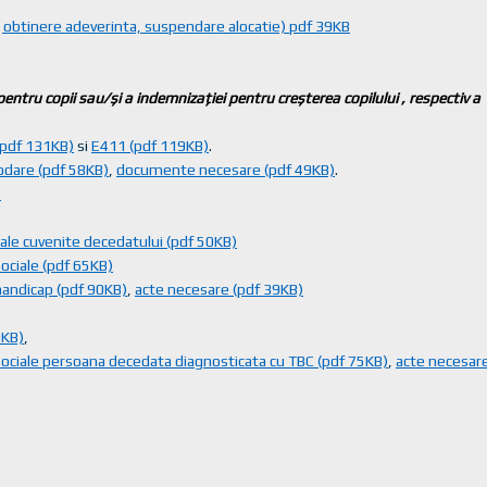
 obtinere adeverinta, suspendare alocatie) pdf 39KB
 pentru copii sau/şi a indemnizaţiei pentru creşterea
copilului , respectiv a
(pdf 131KB)
si
E411 (pdf 119KB)
.
odare (pdf 58KB)
,
documente necesare (pdf 49KB)
.
)
ciale cuvenite decedatului (pdf 50KB)
ociale (pdf 65KB)
handicap (pdf 90KB)
,
acte necesare (pdf 39KB)
0KB)
,
 sociale persoana decedata diagnosticata cu TBC (pdf 75KB)
,
acte necesare