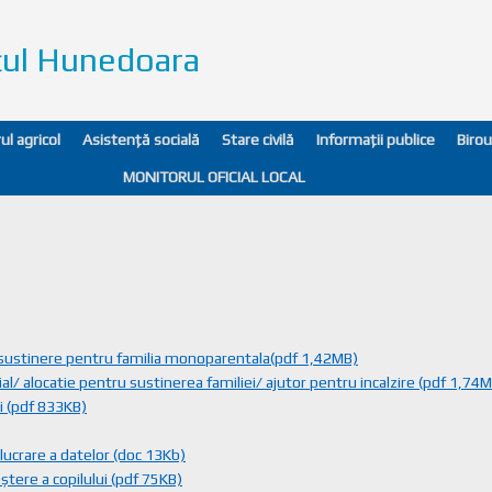
ețul Hunedoara
ul agricol
Asistență socială
Stare civilă
Informații publice
Birou
MONITORUL OFICIAL LOCAL
 sustinere pentru familia monoparentala(pdf 1,42MB)
ial/ alocatie pentru sustinerea familiei/ ajutor pentru incalzire (pdf 1,74
i (pdf 833KB)
lucrare a datelor (doc 13Kb)
ştere a copilului (pdf 75KB)