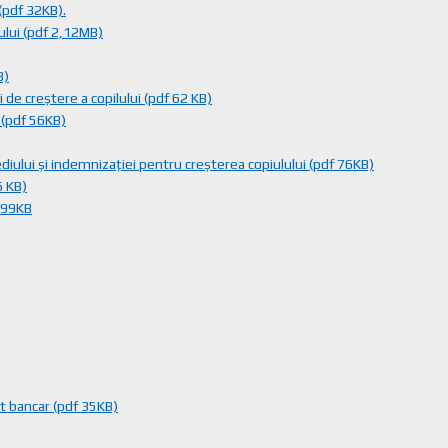
(pdf 32KB).
ului (pdf 2,12MB)
B)
 de creștere a copilului (pdf 62 KB)
 (pdf 56KB)
ediului și indemnizației pentru creșterea copiulului (pdf 76KB)
6 KB)
f 99KB
t bancar (pdf 35KB)