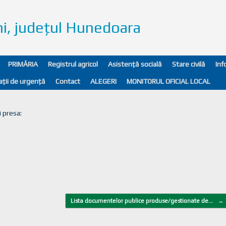
ni, județul Hunedoara
PRIMĂRIA
Registrul agricol
Asistență socială
Stare civilă
Inf
ații de urgență
Contact
ALEGERI
MONITORUL OFICIAL LOCAL
i presa:
Lista documentelor publice produse/gestionate de…
→