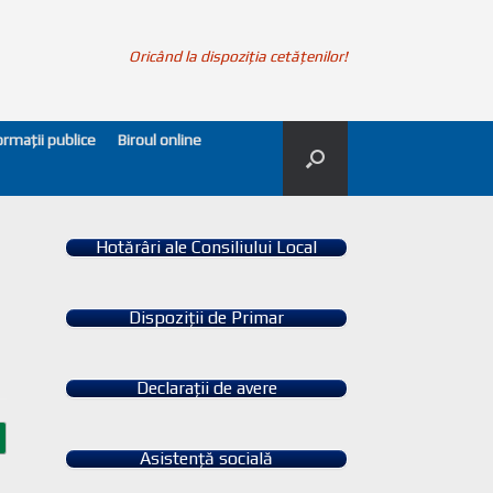
Oricând la dispoziția cetățenilor!
ormații publice
Biroul online
Hotărâri ale Consiliului Local
Dispoziții de Primar
Declarații de avere
Asistență socială