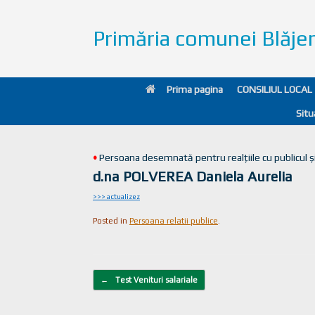
Primăria comunei Blăje
Prima pagina
CONSILIUL LOCAL
Situ
•
Persoana desemnată pentru realțiile cu publicul ș
d.na POLVEREA Daniela Aurelia
>>> actualizez
Posted in
Persoana relatii publice
.
Post navigation
←
Test Venituri salariale